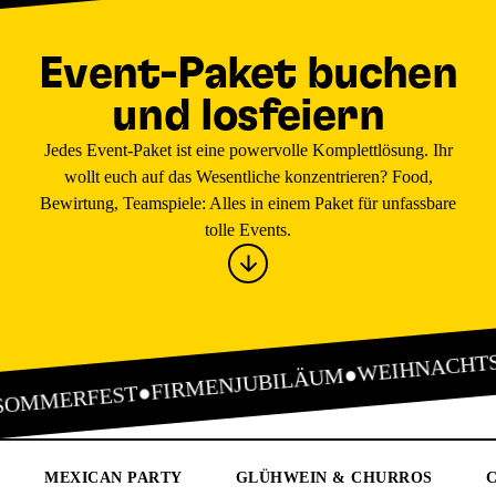
Event-Paket buchen
und losfeiern
Jedes Event-Paket ist eine powervolle Komplettlösung. Ihr
wollt euch auf das Wesentliche konzentrieren? Food,
Bewirtung, Teamspiele: Alles in einem Paket für unfassbare
tolle Events.
WEIHNACHTS
●
FIRMENJUBILÄUM
●
SOMMERFEST
MEXICAN PARTY
GLÜHWEIN & CHURROS
C