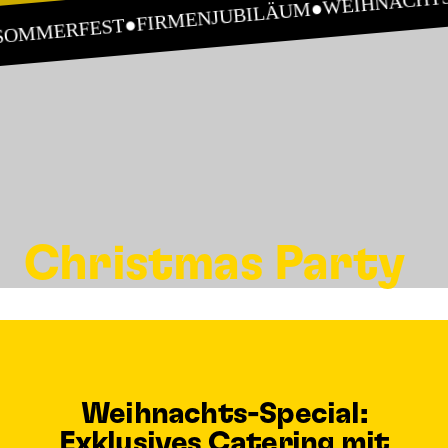
●
FIRMENJUBILÄUM
●
SOMMERFEST
Christmas Party
Weihnachts-Special:
Exklusives Catering mit