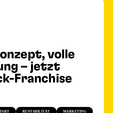
onzept, volle
ng – jetzt
ck-Franchise
TART
RENTABILITÄT
MARKETING