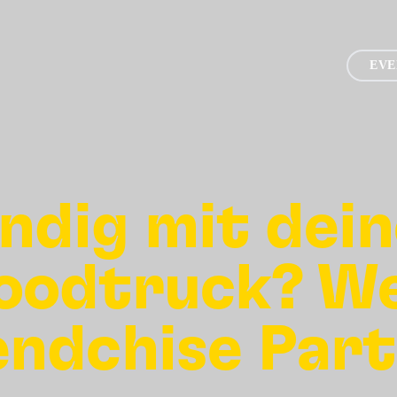
EVE
ndig mit dei
Foodtruck? W
endchise Part