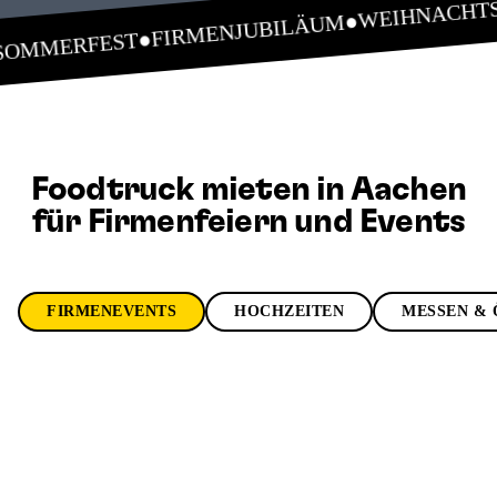
WEIHNACHTS
●
FIRMENJUBILÄUM
●
SOMMERFEST
Foodtruck mieten in Aachen
für Firmenfeiern und Events
FIRMENEVENTS
HOCHZEITEN
MESSEN & 