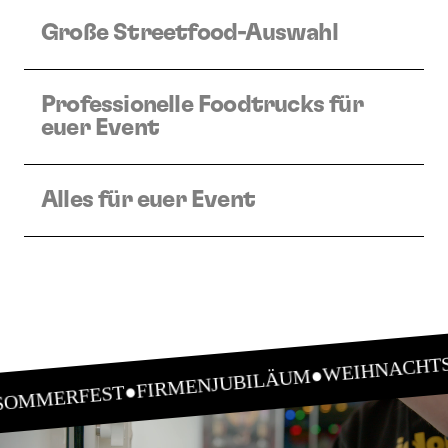
Große Streetfood-Auswahl
Professionelle Foodtrucks für
euer Event
Alles für euer Event
WEIHNACHTS
●
FIRMENJUBILÄUM
●
SOMMERFEST