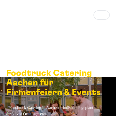
FOODTRUCK
CATERING
Foodtruck Catering
Aachen für
Firmenfeiern & Events
– Foodtruck Catering in Aachen – individuell geplant und
direkt vor Ort umgesetzt